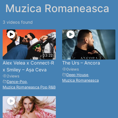
Muzica Romaneasca
3 videos found
03:22
Alex Velea x Connect-R
The Urs – Ancora
x Smiley – Așa Ceva
0
views
Deep House
,
2
views
Muzica Romaneasca
Dance-Pop
,
Muzica Romaneasca
,
Pop
,
R&B