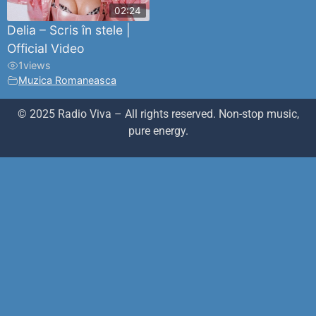
02:24
Delia – Scris în stele |
Official Video
1
views
Muzica Romaneasca
© 2025 Radio Viva – All rights reserved. Non-stop music,
pure energy.